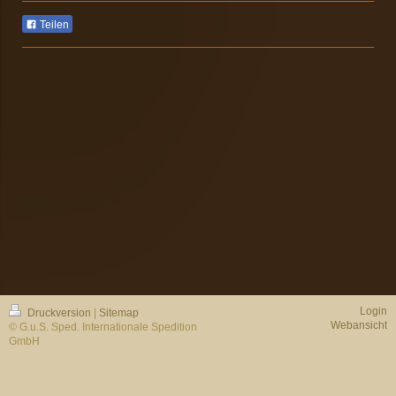
Teilen
Login
Druckversion
|
Sitemap
Webansicht
© G.u.S. Sped. Internationale Spedition
GmbH